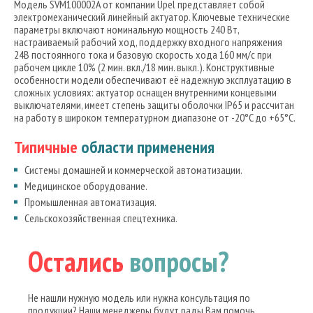
Модель SVM100002A от компании Upel представляет собой
электромеханический линейный актуатор. Ключевые технические
параметры включают номинальную мощность 240 Вт,
настраиваемый рабочий ход, поддержку входного напряжения
24В постоянного тока и базовую скорость хода 160 мм/с при
рабочем цикле 10% (2 мин. вкл./18 мин. выкл.). Конструктивные
особенности модели обеспечивают её надежную эксплуатацию в
сложных условиях: актуатор оснащен внутренними концевыми
выключателями, имеет степень защиты оболочки IP65 и рассчитан
на работу в широком температурном диапазоне от -20°C до +65°C.
Типичные
области применения
Системы домашней и коммерческой автоматизации.
Медицинское оборудование.
Промышленная автоматизация.
Сельскохозяйственная спецтехника.
Остались
вопросы?
Не нашли нужную модель или нужна консультация по
продукции? Наши менеджеры будут рады Вам помочь