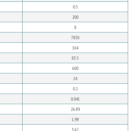
0.5
200
8
7850
164
83.5
600
24
0.2
0.041
26.89
1.99
3.67