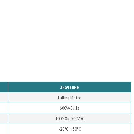
Значение
Fulling Motor
600VAC / 1s
100MОм, 500VDC
-20°C~+50°C