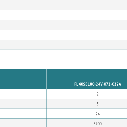
FL40SBL80-24V-072-022A
2
3
24
5700