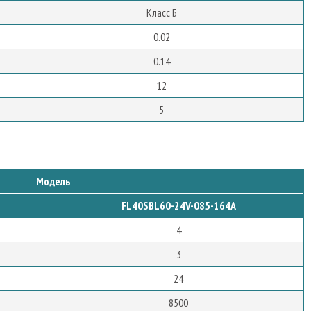
Класс Б
0.02
0.14
12
5
Модель
FL40SBL60-24V-085-164A
4
3
24
8500