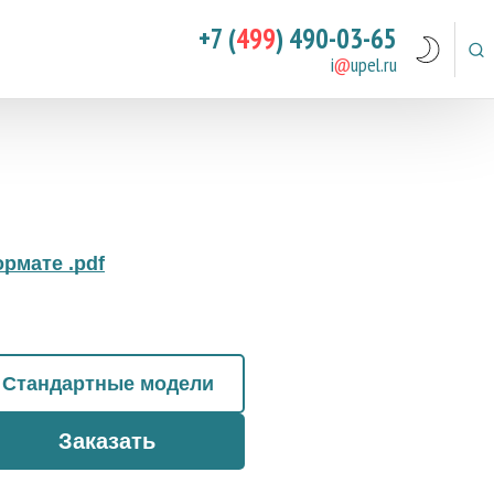
+7 (
499
) 490-03-65
i
@
upel.ru
рмате .pdf
Стандартные модели
Заказать