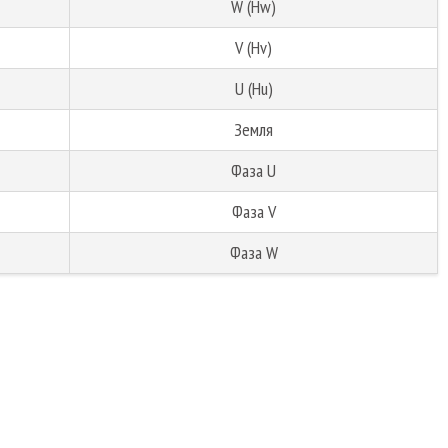
W (Hw)
V (Hv)
U (Hu)
Земля
Фаза U
Фаза V
Фаза W