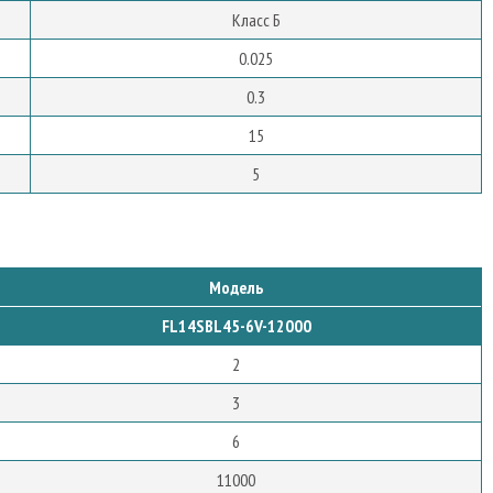
Класс Б
0.025
0.3
15
5
Модель
FL14SBL45-6V-12000
2
3
6
11000