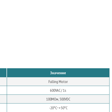
Значение
Fulling Motor
600VAC / 1s
100MОм, 500VDC
-20°C~+50°C