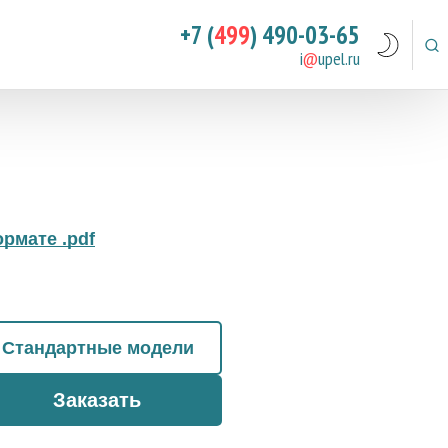
+7 (
499
) 490-03-65
i
@
upel.ru
рмате .pdf
Стандартные модели
Заказать