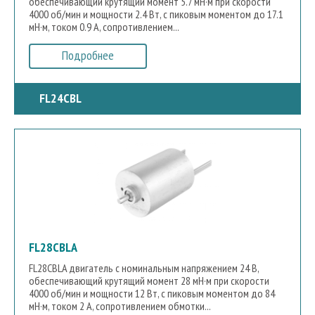
обеспечивающий крутящий момент 5.7 мН·м при скорости
5000
57.0
1.5
4000 об/мин и мощности 2.4 Вт, с пиковым моментом до 17.1
3200
58.0
Количество фаз
0.35
5900
мН·м, током 0.9 А, сопротивлением...
66.0
0.5
0.12
-Выбрать-
Подробнее
0.095
3
0.16
Количество полюсов
0.25
0.04
FL24CBL
-Выбрать-
0.23
0.27
4
0.24
Класс изоляции
8
0.8
10
0.44
12
-Выбрать-
Класс Б
FL28CBLA
FL28CBLA двигатель с номинальным напряжением 24 В,
обеспечивающий крутящий момент 28 мН·м при скорости
4000 об/мин и мощности 12 Вт, с пиковым моментом до 84
мН·м, током 2 А, сопротивлением обмотки...