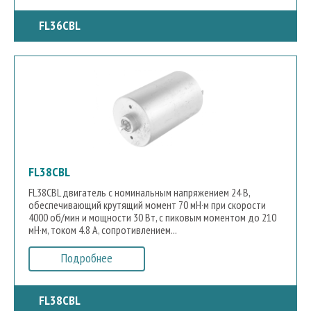
FL36CBL
FL38CBL
FL38CBL двигатель с номинальным напряжением 24 В,
обеспечивающий крутящий момент 70 мН·м при скорости
4000 об/мин и мощности 30 Вт, с пиковым моментом до 210
мН·м, током 4.8 А, сопротивлением...
Подробнее
FL38CBL