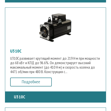
321
380
0.243
105
379
0.135
146
349
0.127
215
437
0.039
221
419
262
315
266
372
331
413
432
425
382
418
U310C
U310C развивает крутящий момент до 219 Н·м при мощности
до 68 кВт и КПД до 96.6%. Он демонстрирует высокий
максимальный момент (до 410 Н·м) и скорость колена до
4471 об/мин при 480 В. Конструкция с...
Подробнее
U310C